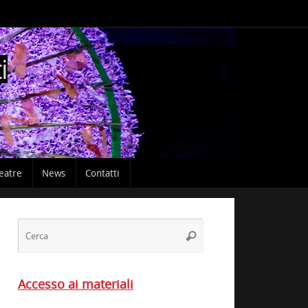
i
heatre
News
Contatti
Cerca:
Cerca
Accesso ai materiali