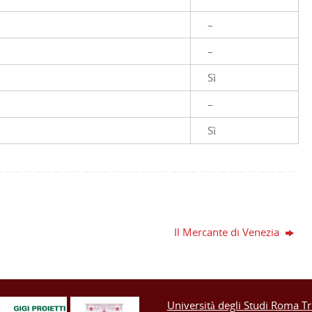
–
–
Sì
–
Sì
Il Mercante di Venezia
Università degli Studi Roma Tr