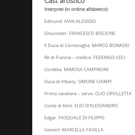
Cast artistico
Interpreti
(in ordine alfabetico):
Edmund: IVAN ALOVISIO
Gloucester: FRANCESCO BISCIONE
Il Duca di Cornovaglia: MARCO BONADEI
Re di Francia – medico: FEDERIGO CECI
Cordelia: MIMOSA CAMPIRONI
Duca di Albany: SIMONE CIAMPI
Primo cavaliere – servo: CLIO CIPOLLETTA
Conte di Kent: ELIO D’ALESSANDRO
Edgar: PASQUALE DI FILIPPO
Goneril: MARCELLA FAVILLA