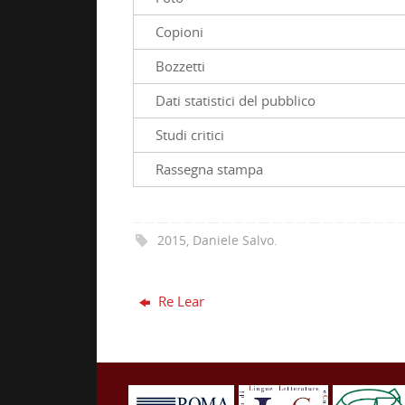
Copioni
Bozzetti
Dati statistici del pubblico
Studi critici
Rassegna stampa
2015
,
Daniele Salvo
.
Re Lear