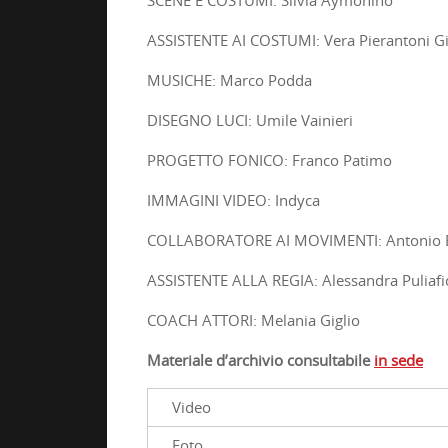
SCENE E COSTUMI: Silvia Aymonino
ASSISTENTE AI COSTUMI: Vera Pierantoni G
MUSICHE: Marco Podda
DISEGNO LUCI: Umile Vainieri
PROGETTO FONICO: Franco Patimo
IMMAGINI VIDEO: Indyca
COLLABORATORE AI MOVIMENTI: Antonio B
ASSISTENTE ALLA REGIA: Alessandra Puliafi
COACH ATTORI: Melania Giglio
Materiale d’archivio consultabile
in sede
Video
Foto