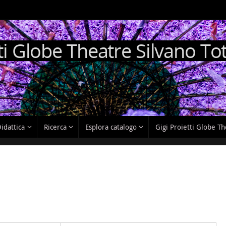
ti Globe Theatre Silvano Tot
idattica
Ricerca
Esplora catalogo
Gigi Proietti Globe T