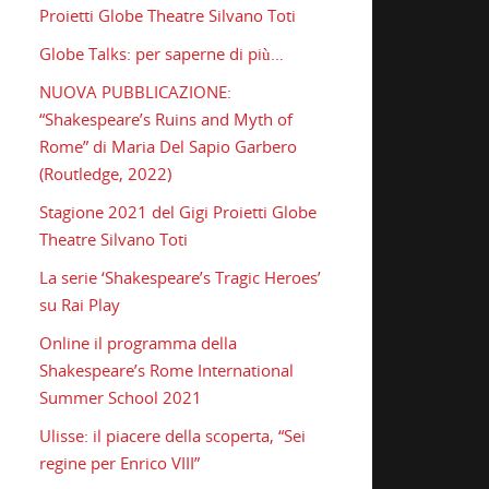
Proietti Globe Theatre Silvano Toti
Globe Talks: per saperne di più…
NUOVA PUBBLICAZIONE:
“Shakespeare’s Ruins and Myth of
Rome” di Maria Del Sapio Garbero
(Routledge, 2022)
Stagione 2021 del Gigi Proietti Globe
Theatre Silvano Toti
La serie ‘Shakespeare’s Tragic Heroes’
su Rai Play
Online il programma della
Shakespeare’s Rome International
Summer School 2021
Ulisse: il piacere della scoperta, “Sei
regine per Enrico VIII”