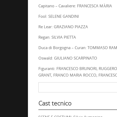
Capitano – Cavaliere: FRANCESCA MÀRIA
Fool: SELENE GANDINI
Re Lear: GRAZIANO PIAZZA
Regan: SILVIA PIETTA
Duca di Borgogna – Curan: TOMMASO RA
Oswald: GIULIANO SCARPINATO
Figuranti: FRANCESCO BRUNORI, RUGGERO 
GRANT, FRANCO MARIA ROCCO, FRANCESC
Cast tecnico