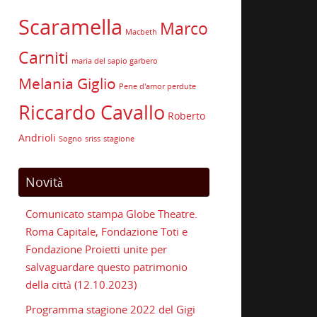
Scaramella
Marco
Macbeth
Carniti
maria del sapio garbero
Melania Giglio
Pene d'amor perdute
Riccardo Cavallo
Roberto
Andrioli
Sogno
sriss
stagione
Novità
Comunicato stampa Globe Theatre.
Roma Capitale, Fondazione Toti e
Fondazione Proietti unite per
salvaguardare questo patrimonio
della città (12.10.2023)
Programma stagione 2022 del Gigi