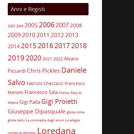
Anni e Registi
2006
2007
2005
2008
2003
2004
2009
2010
2011
2012
2013
2017
2016
2018
2015
2014
2019
2020
Alvaro
2021
2022
Daniele
Chris Pickles
Piccardi
Salvo
Fabrizio Checcacci
Francesco
Francesco Sala
Manetti
Franco Ripa di
Gigi Proietti
Gigi Palla
Meana
Giuseppe Dipasquale
globe roma
globe talks
La commedia degli errori
Le allegre
Loredana
comari di Windsor