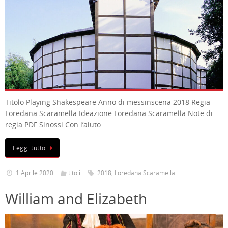
Titolo Playing Shakespeare Anno di messinscena 2018 Regia
Loredana Scaramella Ideazione Loredana Scaramella Note di
regia PDF Sinossi Con l’aiuto…
Leggi tutto
1 Aprile 2020
titoli
2018
,
Loredana Scaramella
William and Elizabeth