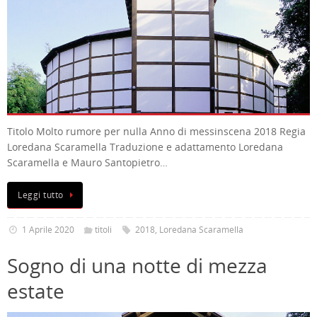
Titolo Molto rumore per nulla Anno di messinscena 2018 Regia
Loredana Scaramella Traduzione e adattamento Loredana
Scaramella e Mauro Santopietro…
Leggi tutto
1 Aprile 2020
titoli
2018
,
Loredana Scaramella
Sogno di una notte di mezza
estate