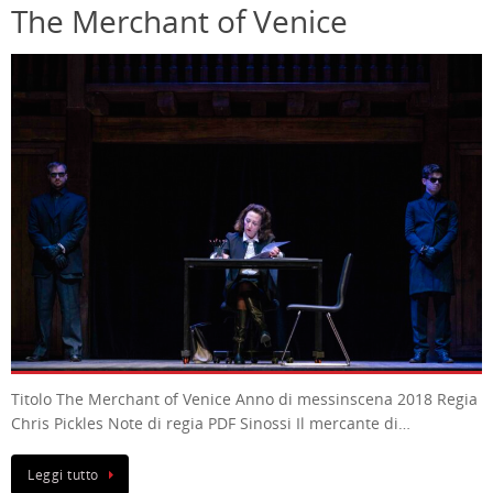
The Merchant of Venice
Titolo The Merchant of Venice Anno di messinscena 2018 Regia
Chris Pickles Note di regia PDF Sinossi Il mercante di…
Leggi tutto