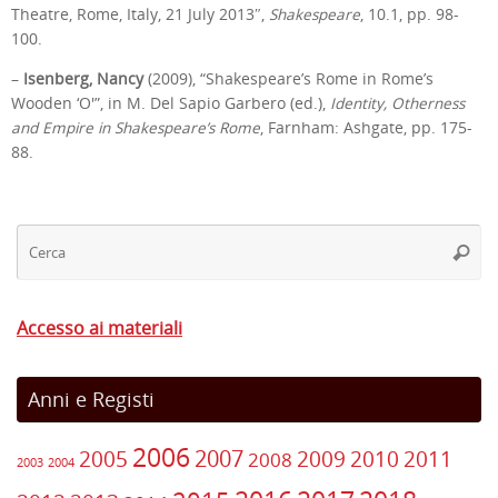
Theatre, Rome, Italy, 21 July 2013″,
Shakespeare
, 10.1, pp. 98-
100.
–
Isenberg, Nancy
(2009), “Shakespeare’s Rome in Rome’s
Wooden ‘O'”, in M. Del Sapio Garbero (ed.),
Identity, Otherness
and Empire in Shakespeare’s Rome
, Farnham: Ashgate, pp. 175-
88.
Ce
Cerca
Accesso ai materiali
Anni e Registi
2006
2007
2005
2009
2010
2011
2008
2003
2004