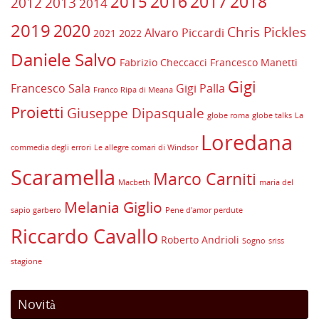
2017
2016
2018
2015
2012
2013
2014
2019
2020
Chris Pickles
Alvaro Piccardi
2021
2022
Daniele Salvo
Fabrizio Checcacci
Francesco Manetti
Gigi
Francesco Sala
Gigi Palla
Franco Ripa di Meana
Proietti
Giuseppe Dipasquale
globe roma
globe talks
La
Loredana
commedia degli errori
Le allegre comari di Windsor
Scaramella
Marco Carniti
Macbeth
maria del
Melania Giglio
sapio garbero
Pene d'amor perdute
Riccardo Cavallo
Roberto Andrioli
Sogno
sriss
stagione
Novità