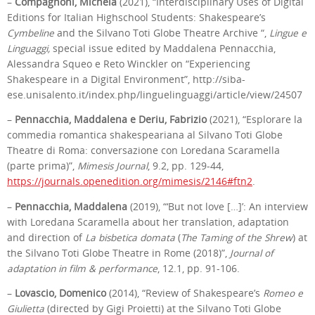
–
Compagnoni, Michela
(2021), “Interdisciplinary Uses of Digital
Editions for Italian Highschool Students: Shakespeare’s
Cymbeline
and the Silvano Toti Globe Theatre Archive “,
Lingue e
Linguaggi,
special issue edited by Maddalena Pennacchia,
Alessandra Squeo e Reto Winckler on “Experiencing
Shakespeare in a Digital Environment”, http://siba-
ese.unisalento.it/index.php/linguelinguaggi/article/view/24507
–
Pennacchia, Maddalena e Deriu, Fabrizio
(2021), “Esplorare la
commedia romantica shakespeariana al Silvano Toti Globe
Theatre di Roma: conversazione con Loredana Scaramella
(parte prima)”,
Mimesis Journal
, 9.2, pp. 129-44,
https://journals.openedition.org/mimesis/2146#ftn2
.
–
Pennacchia, Maddalena
(2019), “‘But not love […]’: An interview
with Loredana Scaramella about her translation, adaptation
and direction of
La bisbetica domata
(
The Taming of the Shrew
) at
the Silvano Toti Globe Theatre in Rome (2018)”,
Journal of
adaptation in film & performance
, 12.1, pp. 91-106.
–
Lovascio, Domenico
(2014), “Review of Shakespeare’s
Romeo e
Giulietta
(directed by Gigi Proietti) at the Silvano Toti Globe