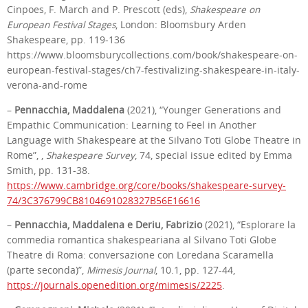
Cinpoes, F. March and P. Prescott (eds),
Shakespeare on
European Festival Stages
, London: Bloomsbury Arden
Shakespeare, pp. 119-136
https://www.bloomsburycollections.com/book/shakespeare-on-
european-festival-stages/ch7-festivalizing-shakespeare-in-italy-
verona-and-rome
–
Pennacchia, Maddalena
(2021), “Younger Generations and
Empathic Communication: Learning to Feel in Another
Language with Shakespeare at the Silvano Toti Globe Theatre in
Rome”, ,
Shakespeare Survey
, 74, special issue edited by Emma
Smith, pp. 131-38.
https://www.cambridge.org/core/books/shakespeare-survey-
74/3C376799CB8104691028327B56E16616
–
Pennacchia, Maddalena e Deriu, Fabrizio
(2021), “Esplorare la
commedia romantica shakespeariana al Silvano Toti Globe
Theatre di Roma: conversazione con Loredana Scaramella
(parte seconda)”,
Mimesis Journal
, 10.1, pp. 127-44,
https://journals.openedition.org/mimesis/2225
.