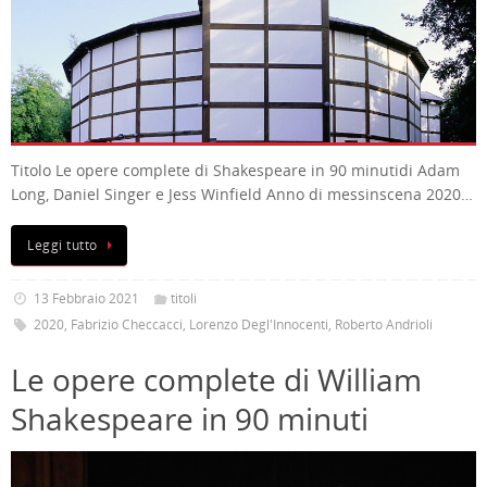
Titolo Le opere complete di Shakespeare in 90 minutidi Adam
Long, Daniel Singer e Jess Winfield Anno di messinscena 2020…
Leggi tutto
13 Febbraio 2021
titoli
2020
,
Fabrizio Checcacci
,
Lorenzo Degl'Innocenti
,
Roberto Andrioli
Le opere complete di William
Shakespeare in 90 minuti