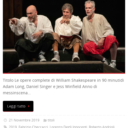
Titolo Le opere complete di William Shakespeare in 90 minutidi
Adam Long, Daniel Singer e Jess Winfield Anno di
messinscena…
Leggi tutto
21 Novembre 2019
titoli
2019
,
Fabrizio Checcacci
,
Lorenzo Degli Innocenti
,
Roberto Andrioli