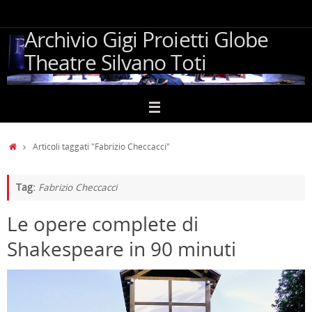
Vai
al
Archivio Gigi Proietti Globe
contenuto
Theatre Silvano Toti
Home
Articoli taggati "Fabrizio Checcacci"
Tag:
Fabrizio Checcacci
Le opere complete di
Shakespeare in 90 minuti