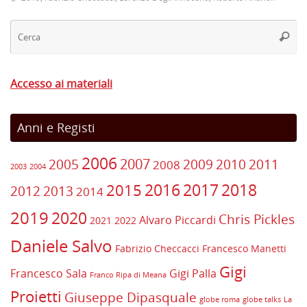
Ce
Cerca
Accesso ai materiali
Anni e Registi
2006
2007
2005
2009
2010
2011
2008
2003
2004
2017
2016
2018
2015
2012
2013
2014
2019
2020
Chris Pickles
Alvaro Piccardi
2021
2022
Daniele Salvo
Fabrizio Checcacci
Francesco Manetti
Gigi
Francesco Sala
Gigi Palla
Franco Ripa di Meana
Proietti
Giuseppe Dipasquale
globe roma
globe talks
La