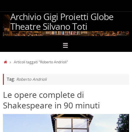
Vai
al
Archivio Gigi Proietti Globe
contenuto
Theatre Silvano Toti
Home
Articoli taggati "Roberto Andrioli"
Tag:
Roberto Andrioli
Le opere complete di
Shakespeare in 90 minuti