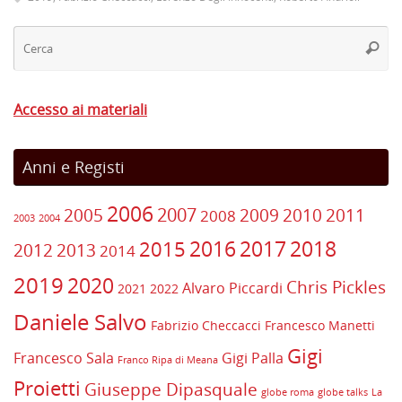
Ce
Cerca
Accesso ai materiali
Anni e Registi
2006
2007
2005
2009
2010
2011
2008
2003
2004
2017
2016
2018
2015
2012
2013
2014
2019
2020
Chris Pickles
Alvaro Piccardi
2021
2022
Daniele Salvo
Fabrizio Checcacci
Francesco Manetti
Gigi
Francesco Sala
Gigi Palla
Franco Ripa di Meana
Proietti
Giuseppe Dipasquale
globe roma
globe talks
La