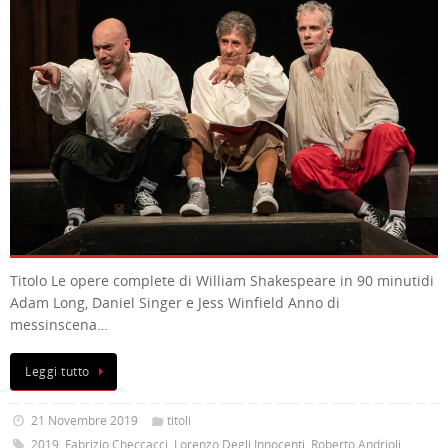
Titolo Le opere complete di William Shakespeare in 90 minutidi
Adam Long, Daniel Singer e Jess Winfield Anno di
messinscena…
Leggi tutto
21 Novembre 2019
titoli
2019
,
Fabrizio Checcacci
,
Lorenzo Degli Innocenti
,
Roberto Andrioli