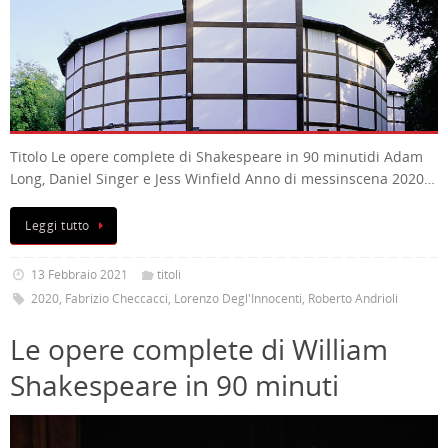
Titolo Le opere complete di Shakespeare in 90 minutidi Adam
Long, Daniel Singer e Jess Winfield Anno di messinscena 2020…
Leggi tutto
13 Febbraio 2021
titoli
2020
,
Fabrizio Checcacci
,
Lorenzo Degl'Innocenti
,
Roberto Andrioli
Le opere complete di William
Shakespeare in 90 minuti